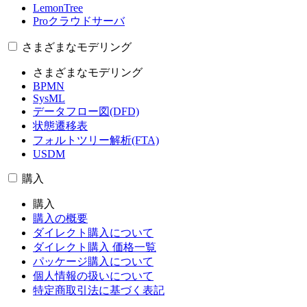
LemonTree
Proクラウドサーバ
さまざまなモデリング
さまざまなモデリング
BPMN
SysML
データフロー図(DFD)
状態遷移表
フォルトツリー解析(FTA)
USDM
購入
購入
購入の概要
ダイレクト購入について
ダイレクト購入 価格一覧
パッケージ購入について
個人情報の扱いについて
特定商取引法に基づく表記