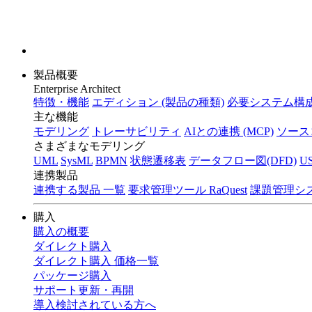
製品概要
Enterprise Architect
特徴・機能
エディション (製品の種類)
必要システム構成
主な機能
モデリング
トレーサビリティ
AIとの連携 (MCP)
ソース
さまざまなモデリング
UML
SysML
BPMN
状態遷移表
データフロー図(DFD)
U
連携製品
連携する製品 一覧
要求管理ツール RaQuest
課題管理システ
購入
購入の概要
ダイレクト購入
ダイレクト購入 価格一覧
パッケージ購入
サポート更新・再開
導入検討されている方へ