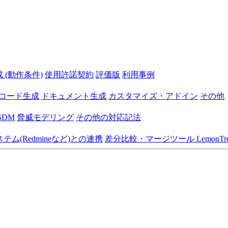
 (動作条件)
使用許諾契約
評価版
利用事例
コード生成
ドキュメント生成
カスタマイズ・アドイン
その他
SDM
脅威モデリング
その他の対応記法
ム(Redmineなど)との連携
差分比較・マージツール LemonTre