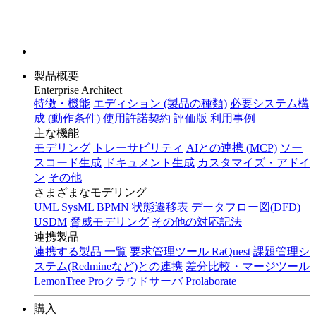
製品概要
Enterprise Architect
特徴・機能
エディション (製品の種類)
必要システム構
成 (動作条件)
使用許諾契約
評価版
利用事例
主な機能
モデリング
トレーサビリティ
AIとの連携 (MCP)
ソー
スコード生成
ドキュメント生成
カスタマイズ・アドイ
ン
その他
さまざまなモデリング
UML
SysML
BPMN
状態遷移表
データフロー図(DFD)
USDM
脅威モデリング
その他の対応記法
連携製品
連携する製品 一覧
要求管理ツール RaQuest
課題管理シ
ステム(Redmineなど)との連携
差分比較・マージツール
LemonTree
Proクラウドサーバ
Prolaborate
購入