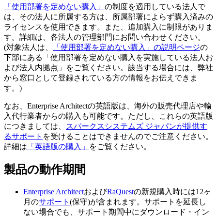
「使用部署を定めない購入」
の制度を適用している法人で
は、その法人に所属する方は、所属部署によらず購入済みの
ライセンスを使用できます。また、追加購入に制限がありま
す。詳細は、各法人の管理部門にお問い合わせください。
(対象法人は、
「使用部署を定めない購入」の説明ページ
の
下部にある「使用部署を定めない購入を実施している法人お
よび法人内拠点」をご覧ください。該当する場合には、弊社
から窓口として登録されている方の情報をお伝えできま
す。)
なお、Enterprise Architectの英語版は、海外の販売代理店や輸
入代行業者からの購入も可能です。ただし、これらの英語版
につきましては、
スパークスシステムズ ジャパンが提供す
るサポート
を受けることはできませんのでご注意ください。
詳細は
「英語版の購入」
をご覧ください。
製品の動作期間
Enterprise Architect
および
RaQuest
の新規購入時には12ヶ
月の
サポート
(保守)が含まれます。サポートを延長し
ない場合でも、サポート期間中にダウンロード・イン