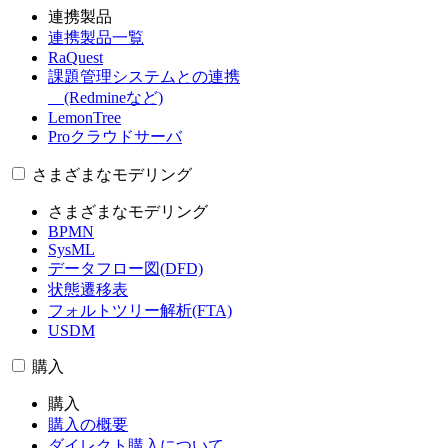
連携製品
連携製品一覧
RaQuest
課題管理システムとの連携
(Redmineなど)
LemonTree
Proクラウドサーバ
さまざまなモデリング
さまざまなモデリング
BPMN
SysML
データフロー図(DFD)
状態遷移表
フォルトツリー解析(FTA)
USDM
購入
購入
購入の概要
ダイレクト購入について