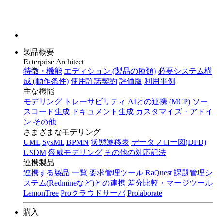
製品概要
Enterprise Architect
特徴・機能
エディション (製品の種類)
必要システム構
成 (動作条件)
使用許諾契約
評価版
利用事例
主な機能
モデリング
トレーサビリティ
AIとの連携 (MCP)
ソー
スコード生成
ドキュメント生成
カスタマイズ・アドイ
ン
その他
さまざまなモデリング
UML
SysML
BPMN
状態遷移表
データフロー図(DFD)
USDM
脅威モデリング
その他の対応記法
連携製品
連携する製品 一覧
要求管理ツール RaQuest
課題管理シ
ステム(Redmineなど)との連携
差分比較・マージツール
LemonTree
Proクラウドサーバ
Prolaborate
購入