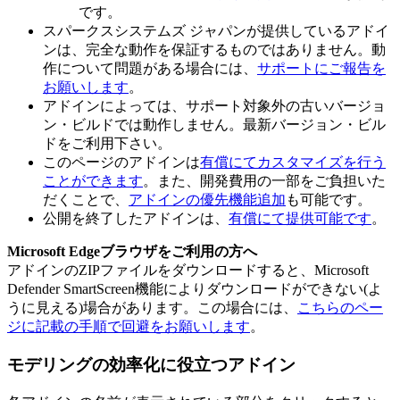
です。
スパークスシステムズ ジャパンが提供しているアドイ
ンは、完全な動作を保証するものではありません。動
作について問題がある場合には、
サポートにご報告を
お願いします
。
アドインによっては、サポート対象外の古いバージョ
ン・ビルドでは動作しません。最新バージョン・ビル
ドをご利用下さい。
このページのアドインは
有償にてカスタマイズを行う
ことができます
。また、開発費用の一部をご負担いた
だくことで、
アドインの優先機能追加
も可能です。
公開を終了したアドインは、
有償にて提供可能です
。
Microsoft Edgeブラウザをご利用の方へ
アドインのZIPファイルをダウンロードすると、Microsoft
Defender SmartScreen機能によりダウンロードができない(よ
うに見える)場合があります。この場合には、
こちらのペー
ジに記載の手順で回避をお願いします
。
モデリングの効率化に役立つアドイン