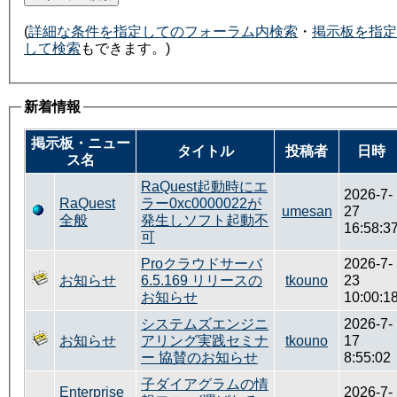
(
詳細な条件を指定してのフォーラム内検索
・
掲示板を指定
して検索
もできます。)
新着情報
掲示板・ニュー
タイトル
投稿者
日時
ス名
RaQuest起動時にエ
2026-7-
RaQuest
ラー0xc0000022が
umesan
27
全般
発生しソフト起動不
16:58:3
可
Proクラウドサーバ
2026-7-
お知らせ
6.5.169 リリースの
tkouno
23
お知らせ
10:00:1
システムズエンジニ
2026-7-
お知らせ
アリング実践セミナ
tkouno
17
ー 協賛のお知らせ
8:55:02
子ダイアグラムの情
Enterprise
2026-7-