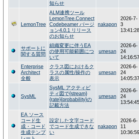
知らせ
ALM連携ツール
LemonTree.Connect
2026-7-
LemonTree
Codebeamer バージ
nakapon
3
ョン4.0.1 リリース
13:41:2
のお知らせ
組織変更に伴うEA
2026-6-
サポートに
の使用可能範囲につ
umesan
24
関する質問
いて
14:16:5
Enterprise
クラス図におけるク
2026-6-
Architect
ラスの属性/操作の
umesan
24
全般
表示
14:05:3
SysML アクティビ
2026-6-
ティ図で{stream}
SysML
umesan
24
{rate}{probability}の
13:54:4
記載方法
EA ソース
コード生
設定した文字コード
2026-6-
成・コード
でコード生成できな
nakapon
11
生成テンプ
い
10:36:5
レート