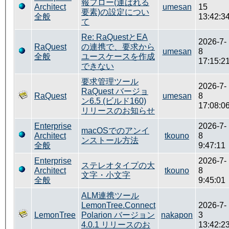
報フロー(運ばれる
Architect
umesan
15
要素)の設定につい
全般
13:42:3
て
Re: RaQuestとEA
2026-7-
RaQuest
の連携で、要求から
umesan
8
全般
ユースケースを作成
17:15:2
できない
要求管理ツール
2026-7-
RaQuest バージョ
RaQuest
umesan
8
ン6.5 (ビルド160)
17:08:0
リリースのお知らせ
Enterprise
2026-7-
macOSでのアンイ
Architect
tkouno
8
ンストール方法
全般
9:47:11
Enterprise
2026-7-
ステレオタイプの大
Architect
tkouno
8
文字・小文字
全般
9:45:01
ALM連携ツール
LemonTree.Connect
2026-7-
LemonTree
Polarion バージョン
nakapon
3
4.0.1 リリースのお
13:42:2