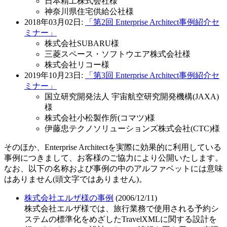
日本精工株式会社様
神奈川県住宅供給公社様
2018年03月02日:
「第2回 Enterprise Architect事例紹介セ
ミナー」
株式会社SUBARU様
三菱スペース・ソフトウエア株式会社様
株式会社リコー様
2019年10月23日:
「第3回 Enterprise Architect事例紹介セ
ミナー」
国立研究開発法人 宇宙航空研究開発機構(JAXA)
様
株式会社小松製作所(コマツ)様
伊藤忠テクノソリューションズ株式会社(CTC)様
そのほか、Enterprise Architectを実際に効果的に利用している
事例につきまして、お客様のご協力により公開いたします。
なお、以下の名称および事例の中のアルファベットには意味
はありません(頭文字ではありません)。
株式会社エルザ様の事例
(2006/12/11)
株式会社エルザ様では、旅行業務で使用される予約シ
ステムの標準化をめざしたTravelXMLに関する設計を