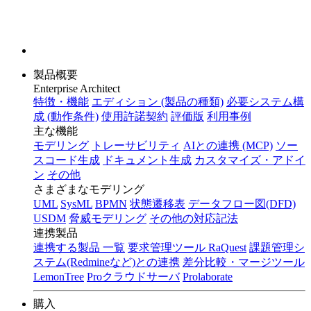
製品概要
Enterprise Architect
特徴・機能
エディション (製品の種類)
必要システム構
成 (動作条件)
使用許諾契約
評価版
利用事例
主な機能
モデリング
トレーサビリティ
AIとの連携 (MCP)
ソー
スコード生成
ドキュメント生成
カスタマイズ・アドイ
ン
その他
さまざまなモデリング
UML
SysML
BPMN
状態遷移表
データフロー図(DFD)
USDM
脅威モデリング
その他の対応記法
連携製品
連携する製品 一覧
要求管理ツール RaQuest
課題管理シ
ステム(Redmineなど)との連携
差分比較・マージツール
LemonTree
Proクラウドサーバ
Prolaborate
購入