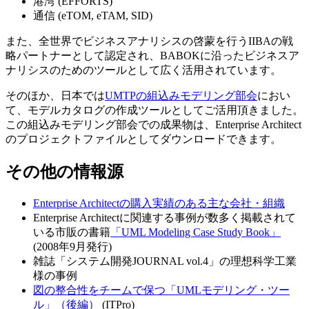
港湾 (EFFORTS)
通信 (eTOM, eTAM, SID)
また、全世界でビジネスアナリシスの啓蒙を行うIIBAの戦
略パートナーとして認定され、BABOKに沿ったビジネスア
ナリシスのためのツールとして広く活用されています。
そのほか、日本では
UMTPの組込みモデリング部会
におい
て、モデルカタログの作成ツールとしてご活用頂きました。
この組込みモデリング部会での成果物は、Enterprise Architect
のプロジェクトファイルとしてダウンロードできます。
その他の情報源
Enterprise Architectの購入実績のある主な会社・組織
Enterprise Architectに関連する事例が数多く掲載されて
いる市販の書籍
「UML Modeling Case Study Book」
(2008年9月発行)
雑誌「システム開発JOURNAL vol.4」の理想科学工業
様の事例
図の整合性をチームで保つ「UMLモデリング・ツー
ル」（後編）
(ITPro)