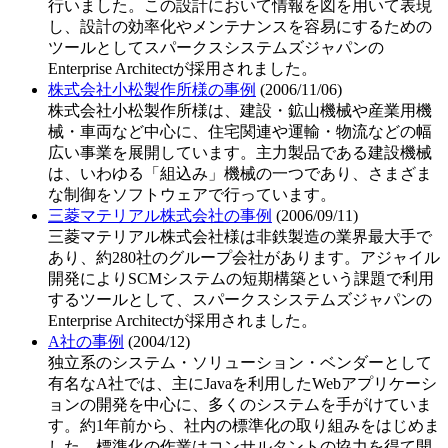
行いました。この設計において情報を図を用いて表現
し、設計の効率化やメンテナンスを容易にするための
ツールとしてスパークスシステムズジャパンの
Enterprise Architectが採用されました。
株式会社小松製作所様の事例
(2006/11/06)
株式会社小松製作所様は、建設・鉱山機械や産業用機
械・車両など中心に、住宅関連や運輸・物流などの幅
広い事業を展開しています。主力製品である建設機械
は、いわゆる「組込み」機械の一つであり、さまざま
な制御をソフトウェアで行っています。
三菱マテリアル株式会社の事例
(2006/09/11)
三菱マテリアル株式会社様は非鉄製造の業界最大手で
あり、約280社のグループ会社があります。アジャイル
開発によりSCMシステムの短期構築という課題で利用
するツールとして、スパークスシステムズジャパンの
Enterprise Architectが採用されました。
A社の事例
(2004/12)
独立系のシステム・ソリューション・ベンダーとして
有名なA社では、主にJavaを利用したWebアプリケーシ
ョンの開発を中心に、多くのシステムを手がけていま
す。約1年前から、社内の標準化の取り組みをはじめま
した。標準化の作業はコンサルタントの協力を得て開