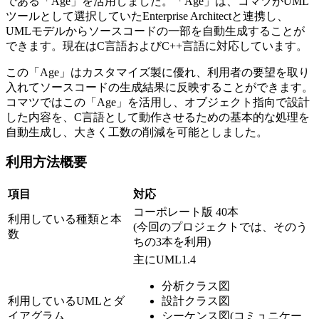
である「Age」を活用しました。「Age」は、コマツがUML
ツールとして選択していたEnterprise Architectと連携し、
UMLモデルからソースコードの一部を自動生成することが
できます。現在はC言語およびC++言語に対応しています。
この「Age」はカスタマイズ製に優れ、利用者の要望を取り
入れてソースコードの生成結果に反映することができます。
コマツではこの「Age」を活用し、オブジェクト指向で設計
した内容を、C言語として動作させるための基本的な処理を
自動生成し、大きく工数の削減を可能としました。
利用方法概要
項目
対応
コーポレート版 40本
利用している種類と本
(今回のプロジェクトでは、そのう
数
ちの3本を利用)
主にUML1.4
分析クラス図
利用しているUMLとダ
設計クラス図
イアグラム
シーケンス図(コミュニケー