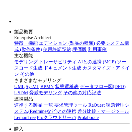
製品概要
Enterprise Architect
特徴・機能
エディション (製品の種類)
必要システム構
成 (動作条件)
使用許諾契約
評価版
利用事例
主な機能
モデリング
トレーサビリティ
AIとの連携 (MCP)
ソー
スコード生成
ドキュメント生成
カスタマイズ・アドイ
ン
その他
さまざまなモデリング
UML
SysML
BPMN
状態遷移表
データフロー図(DFD)
USDM
脅威モデリング
その他の対応記法
連携製品
連携する製品 一覧
要求管理ツール RaQuest
課題管理シ
ステム(Redmineなど)との連携
差分比較・マージツール
LemonTree
Proクラウドサーバ
Prolaborate
購入