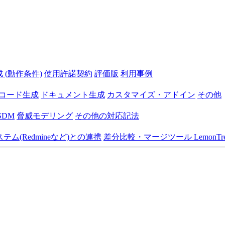
 (動作条件)
使用許諾契約
評価版
利用事例
コード生成
ドキュメント生成
カスタマイズ・アドイン
その他
SDM
脅威モデリング
その他の対応記法
ム(Redmineなど)との連携
差分比較・マージツール LemonTre