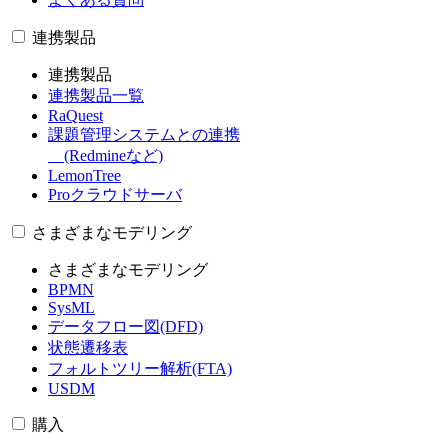
連携製品
連携製品
連携製品一覧
RaQuest
課題管理システムとの連携
(Redmineなど)
LemonTree
Proクラウドサーバ
さまざまなモデリング
さまざまなモデリング
BPMN
SysML
データフロー図(DFD)
状態遷移表
フォルトツリー解析(FTA)
USDM
購入