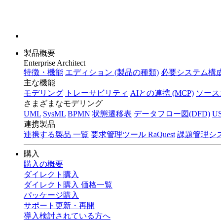
製品概要
Enterprise Architect
特徴・機能
エディション (製品の種類)
必要システム構成
主な機能
モデリング
トレーサビリティ
AIとの連携 (MCP)
ソース
さまざまなモデリング
UML
SysML
BPMN
状態遷移表
データフロー図(DFD)
U
連携製品
連携する製品 一覧
要求管理ツール RaQuest
課題管理システ
購入
購入の概要
ダイレクト購入
ダイレクト購入 価格一覧
パッケージ購入
サポート更新・再開
導入検討されている方へ