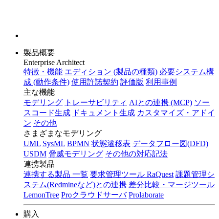
製品概要
Enterprise Architect
特徴・機能
エディション (製品の種類)
必要システム構
成 (動作条件)
使用許諾契約
評価版
利用事例
主な機能
モデリング
トレーサビリティ
AIとの連携 (MCP)
ソー
スコード生成
ドキュメント生成
カスタマイズ・アドイ
ン
その他
さまざまなモデリング
UML
SysML
BPMN
状態遷移表
データフロー図(DFD)
USDM
脅威モデリング
その他の対応記法
連携製品
連携する製品 一覧
要求管理ツール RaQuest
課題管理シ
ステム(Redmineなど)との連携
差分比較・マージツール
LemonTree
Proクラウドサーバ
Prolaborate
購入