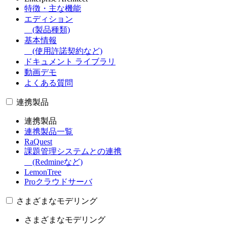
特徴・主な機能
エディション
(製品種類)
基本情報
(使用許諾契約など)
ドキュメント ライブラリ
動画デモ
よくある質問
連携製品
連携製品
連携製品一覧
RaQuest
課題管理システムとの連携
(Redmineなど)
LemonTree
Proクラウドサーバ
さまざまなモデリング
さまざまなモデリング