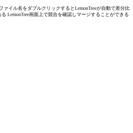
イル名をダブルクリックするとLemonTreeが自動で差分比
 LemonTree画面上で競合を確認しマージすることができる