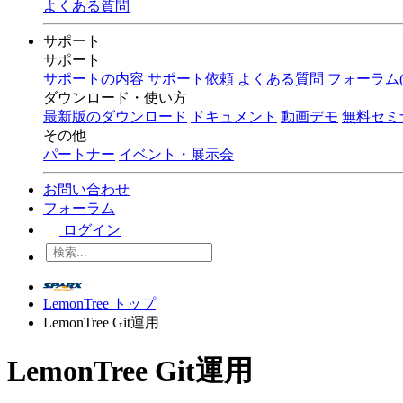
よくある質問
サポート
サポート
サポートの内容
サポート依頼
よくある質問
フォーラム(
ダウンロード・使い方
最新版のダウンロード
ドキュメント
動画デモ
無料セミ
その他
パートナー
イベント・展示会
お問い合わせ
フォーラム
ログイン
LemonTree トップ
LemonTree Git運用
LemonTree Git運用