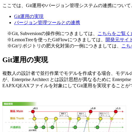
ここでは、Git運用やバージョン管理システムの連携につい
Git運用の実現
バージョン管理ツールとの連携
※Git, Subversionの操作例につきましては、
こちらをご覧く
※LemonTreeを使ったGitFlowにつきましては、
開発元サイト
※Gitリボジトリの肥大化対策の一例につきましては、
こち
Git運用の実現
複数人の設計者で並行作業でモデルを作成する場合、モデルの
が、Enterprise Architect とは設計思想が異なるために Enter
EAPX/QEAXファイルを対象にしてGit運用を実現することがで