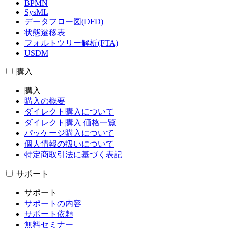
BPMN
SysML
データフロー図(DFD)
状態遷移表
フォルトツリー解析(FTA)
USDM
購入
購入
購入の概要
ダイレクト購入について
ダイレクト購入 価格一覧
パッケージ購入について
個人情報の扱いについて
特定商取引法に基づく表記
サポート
サポート
サポートの内容
サポート依頼
無料セミナー