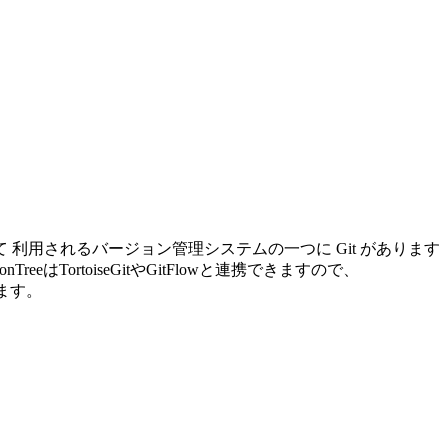
用されるバージョン管理システムの一つに Git があります
nTreeはTortoiseGitやGitFlowと連携できますので、
します。