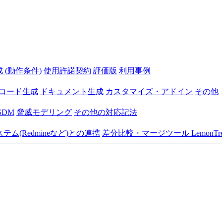
 (動作条件)
使用許諾契約
評価版
利用事例
コード生成
ドキュメント生成
カスタマイズ・アドイン
その他
SDM
脅威モデリング
その他の対応記法
ム(Redmineなど)との連携
差分比較・マージツール LemonTre