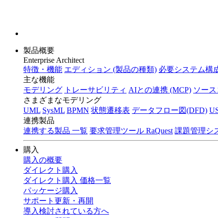
製品概要
Enterprise Architect
特徴・機能
エディション (製品の種類)
必要システム構成
主な機能
モデリング
トレーサビリティ
AIとの連携 (MCP)
ソース
さまざまなモデリング
UML
SysML
BPMN
状態遷移表
データフロー図(DFD)
U
連携製品
連携する製品 一覧
要求管理ツール RaQuest
課題管理システ
購入
購入の概要
ダイレクト購入
ダイレクト購入 価格一覧
パッケージ購入
サポート更新・再開
導入検討されている方へ