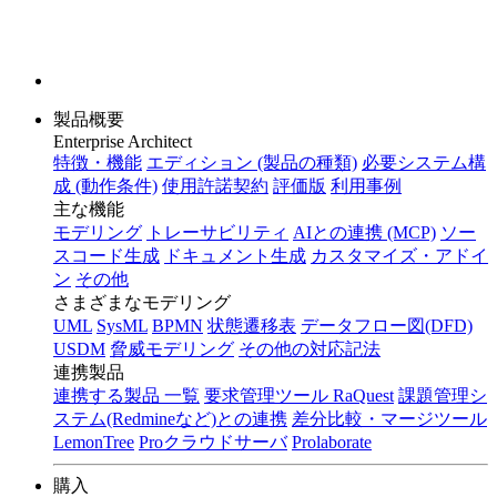
製品概要
Enterprise Architect
特徴・機能
エディション (製品の種類)
必要システム構
成 (動作条件)
使用許諾契約
評価版
利用事例
主な機能
モデリング
トレーサビリティ
AIとの連携 (MCP)
ソー
スコード生成
ドキュメント生成
カスタマイズ・アドイ
ン
その他
さまざまなモデリング
UML
SysML
BPMN
状態遷移表
データフロー図(DFD)
USDM
脅威モデリング
その他の対応記法
連携製品
連携する製品 一覧
要求管理ツール RaQuest
課題管理シ
ステム(Redmineなど)との連携
差分比較・マージツール
LemonTree
Proクラウドサーバ
Prolaborate
購入