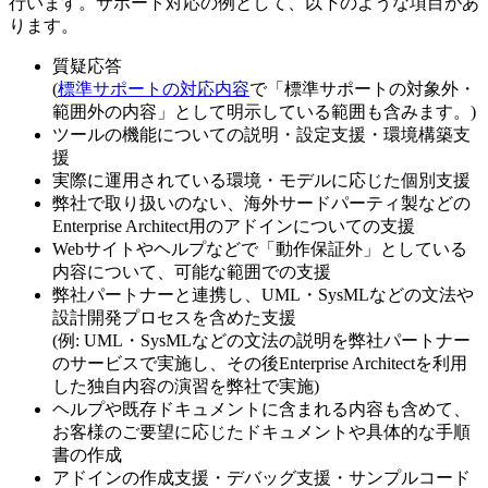
行います。サポート対応の例として、以下のような項目があ
ります。
質疑応答
(
標準サポートの対応内容
で「標準サポートの対象外・
範囲外の内容」として明示している範囲も含みます。)
ツールの機能についての説明・設定支援・環境構築支
援
実際に運用されている環境・モデルに応じた個別支援
弊社で取り扱いのない、海外サードパーティ製などの
Enterprise Architect用のアドインについての支援
Webサイトやヘルプなどで「動作保証外」としている
内容について、可能な範囲での支援
弊社パートナーと連携し、UML・SysMLなどの文法や
設計開発プロセスを含めた支援
(例: UML・SysMLなどの文法の説明を弊社パートナー
のサービスで実施し、その後Enterprise Architectを利用
した独自内容の演習を弊社で実施)
ヘルプや既存ドキュメントに含まれる内容も含めて、
お客様のご要望に応じたドキュメントや具体的な手順
書の作成
アドインの作成支援・デバッグ支援・サンプルコード