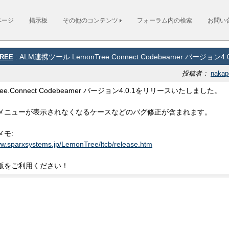
ページ
掲示板
その他のコンテンツ
フォーラム内の検索
お問い
ree
: ALM連携ツール LemonTree.Connect Codebeamer バージョ
投稿者：
nakap
ree.Connect Codebeamer バージョン4.0.1をリリースいたしました。
メニューが表示されなくなるケースなどのバグ修正が含まれます。
メモ:
ww.sparxsystems.jp/LemonTree/ltcb/release.htm
版をご利用ください！