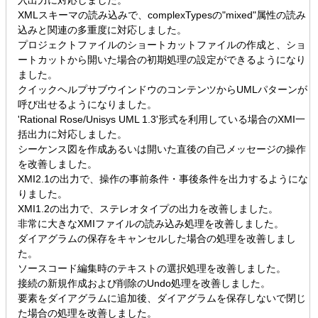
入出力に対応しました。
XMLスキーマの読み込みで、complexTypesの"mixed"属性の読み
込みと関連の多重度に対応しました。
プロジェクトファイルのショートカットファイルの作成と、ショ
ートカットから開いた場合の初期処理の設定ができるようになり
ました。
クイックヘルプサブウインドウのコンテンツからUMLパターンが
呼び出せるようになりました。
'Rational Rose/Unisys UML 1.3'形式を利用している場合のXMI一
括出力に対応しました。
シーケンス図を作成あるいは開いた直後の自己メッセージの操作
を改善しました。
XMI2.1の出力で、操作の事前条件・事後条件を出力するようにな
りました。
XMI1.2の出力で、ステレオタイプの出力を改善しました。
非常に大きなXMIファイルの読み込み処理を改善しました。
ダイアグラムの保存をキャンセルした場合の処理を改善しまし
た。
ソースコード編集時のテキストの選択処理を改善しました。
接続の新規作成および削除のUndo処理を改善しました。
要素をダイアグラムに追加後、ダイアグラムを保存しないで閉じ
た場合の処理を改善しました。