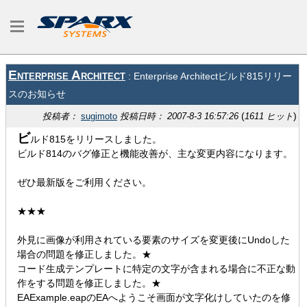
Enterprise Architect
: Enterprise Architectビルド815リリー
スのお知らせ
(
)
投稿者：
sugimoto
投稿日時： 2007-8-3 16:57:26
1611 ヒット
ビ
ルド815をリリースしました。
ビルド814のバグ修正と機能改善が、主な変更内容になります。
ぜひ最新版をご利用ください。
★★★
外見に画像が利用されている要素のサイズを変更後にUndoした
場合の問題を修正しました。★
コード生成テンプレートに特定の文字が含まれる場合に不正な動
作をする問題を修正しました。★
EAExample.eapのEAへようこそ画面が文字化けしていたのを修