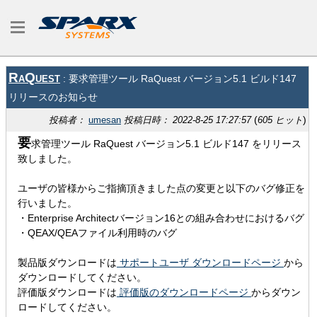
RaQuest
: 要求管理ツール RaQuest バージョン5.1 ビルド147
リリースのお知らせ
(
)
投稿者：
umesan
投稿日時： 2022-8-25 17:27:57
605 ヒット
要
求管理ツール RaQuest バージョン5.1 ビルド147 をリリース
致しました。
ユーザの皆様からご指摘頂きました点の変更と以下のバグ修正を
行いました。
・Enterprise Architectバージョン16との組み合わせにおけるバグ
・QEAX/QEAファイル利用時のバグ
製品版ダウンロードは
サポートユーザ ダウンロードページ
から
ダウンロードしてください。
評価版ダウンロードは
評価版のダウンロードページ
からダウン
ロードしてください。