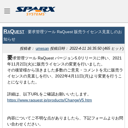
RaQuest
: 要求管理ツール RaQuest 販売ライセンス見直しのお
知らせ
(
)
投稿者：
umesan
投稿日時： 2022-4-11 16:35:50
465 ヒット
要
求管理ツール RaQuest バージョン5.0リリースに伴い、2021
年11月2日(火)に販売ライセンスの変更を行いました。
その後皆様から頂きました多数のご意見・コメントを元に販売ラ
イセンスの見直しを行い、2022年4月11日(月)より変更を行うこ
とになりました。
詳細は、以下URLをご確認お願いいたします。
https://www.raquest.jp/products/ChangeV5.htm
内容についてご不明な点がありましたら、下記フォームよりお問
い合わせください。