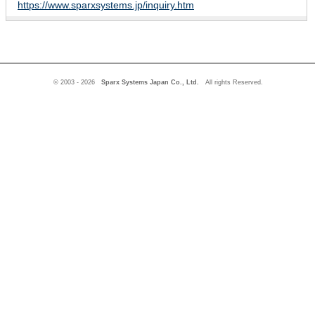
https://www.sparxsystems.jp/inquiry.htm
© 2003 - 2026
Sparx Systems Japan Co., Ltd.
All rights Reserved.