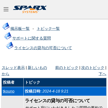
掲示板一覧
-
トピック一覧
サポートに関する質問
ライセンスの貸与の可否について
スレッド表示
|
新しいもの
前のトピック
|
次のトピック
|
から
下へ
投稿者
トピック
tkouno
投稿日時:
2024-4-18 9:21
ライセンスの貸与の可否について
サポート宛にいただきましたご質問の要約で