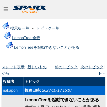
掲示板一覧
-
トピック一覧
LemonTree 全般
LemonTreeを起動できないことがある
スレッド表示
|
新しいもの
前のトピック
|
次のトピック
|
から
下へ
投稿者
トピック
nakapon
投稿日時:
2023-10-18 15:07
LemonTreeを起動できないことがある
サポート宛てにいただきましたご指摘の要約