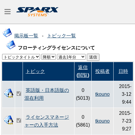
掲示板一覧
-
トピック一覧
フローティングライセンスについて
返信
トピック
投稿者
日時
(
閲覧
)
2015-
英語版・日本語版の
0
tkouno
3-12
混在利用
(5013)
9:44
2015-
ライセンスマネージ
0
tkouno
7-23
ャーの入手方法
(5861)
9:27