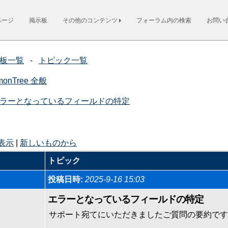
ページ
掲示板
その他のコンテンツ
フォーラム内の検索
お問い
板一覧
-
トピック一覧
monTree 全般
ラーとなっているフィールドの特定
表示
|
新しいものから
トピック
投稿日時:
2025-9-16 15:03
エラーとなっているフィールドの特定
サポート宛てにいただきましたご質問の要約です