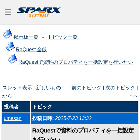
掲示板一覧
-
トピック一覧
RaQuest 全般
RaQuestで資料のプロパティを一括設定を行いたい
スレッド表示
|
新しいもの
前のトピック
|
次のトピック
|
から
下へ
投稿者
トピック
umesan
投稿日時:
2025-7-23 13:32
RaQuestで資料のプロパティを一括設定
を行いたい