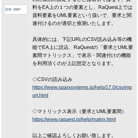
料をEA上の１つの要素とし、RaQuest上では
投稿:
1557
資料要素をUML要素という扱いで、要求と関
連付けるのが適切と推測いたします。
具体的には、下記URLのCSV読み込み等の機
能でEA上に読込、RaQuestの「要求とUML要
素間マトリックス」で表示・関連付けの機能
を利用頂くのが上記想定となります。
◇CSVの読み込み
https://www.sparxsystems.jp/help/17.0/csvimp
ort.html
◇マトリックス表示（要求とUML要素間）
https://www.raquest.jp/help/matrix.html
以上ご確認よろしくお願い致します。