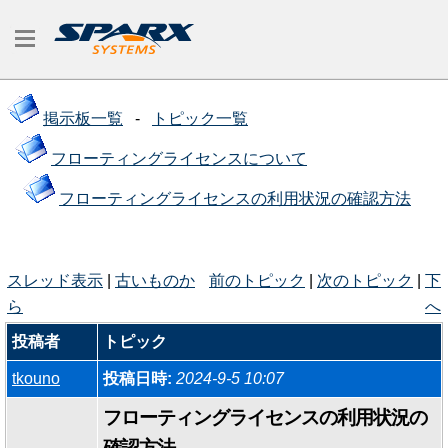
掲示板一覧
-
トピック一覧
フローティングライセンスについて
フローティングライセンスの利用状況の確認方法
スレッド表示
|
古いものか
前のトピック
|
次のトピック
|
下
ら
へ
投稿者
トピック
tkouno
投稿日時:
2024-9-5 10:07
フローティングライセンスの利用状況の
確認方法