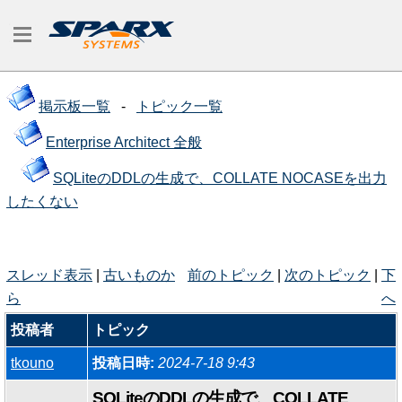
掲示板一覧
-
トピック一覧
Enterprise Architect 全般
SQLiteのDDLの生成で、COLLATE NOCASEを出力
したくない
スレッド表示
|
古いものか
前のトピック
|
次のトピック
|
下
ら
へ
投稿者
トピック
tkouno
投稿日時:
2024-7-18 9:43
SQLiteのDDLの生成で、COLLATE