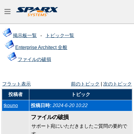
掲示板一覧
-
トピック一覧
Enterprise Architect 全般
ファイルの破損
フラット表示
前のトピック
|
次のトピック
投稿者
トピック
tkouno
投稿日時:
2024-6-20 10:22
ファイルの破損
サポート宛にいただきましたご質問の要約で
す。