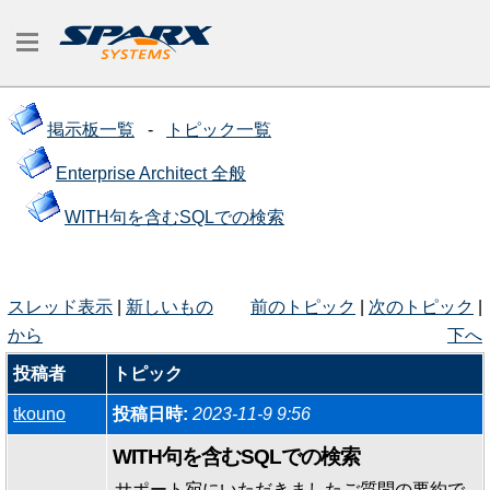
掲示板一覧
-
トピック一覧
Enterprise Architect 全般
WITH句を含むSQLでの検索
スレッド表示
|
新しいもの
前のトピック
|
次のトピック
|
から
下へ
投稿者
トピック
tkouno
投稿日時:
2023-11-9 9:56
WITH句を含むSQLでの検索
サポート宛にいただきましたご質問の要約で