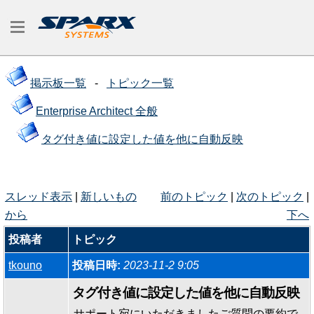
掲示板一覧
-
トピック一覧
Enterprise Architect 全般
タグ付き値に設定した値を他に自動反映
スレッド表示
|
新しいもの
前のトピック
|
次のトピック
|
から
下へ
投稿者
トピック
tkouno
投稿日時:
2023-11-2 9:05
タグ付き値に設定した値を他に自動反映
サポート宛にいただきましたご質問の要約で