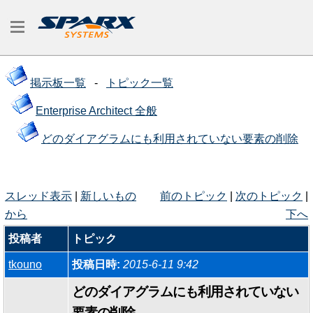
掲示板一覧
-
トピック一覧
Enterprise Architect 全般
どのダイアグラムにも利用されていない要素の削除
スレッド表示
|
新しいもの
前のトピック
|
次のトピック
|
から
下へ
投稿者
トピック
tkouno
投稿日時:
2015-6-11 9:42
どのダイアグラムにも利用されていない
要素の削除