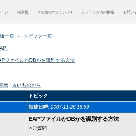
ページ
掲示板
その他のコンテンツ
フォーラム内の検索
お問い
板一覧
-
トピック一覧
API
APファイルかDBかを識別する方法
表示
|
古いものから
トピック
o
投稿日時:
2007-11-26 16:59
EAPファイルかDBかを識別する方法
○ご質問