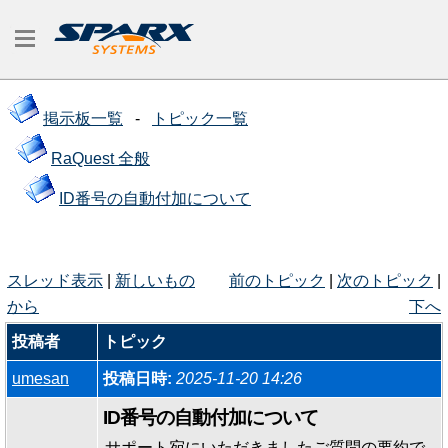
掲示板一覧
-
トピック一覧
RaQuest 全般
ID番号の自動付加について
スレッド表示
|
新しいもの
前のトピック
|
次のトピック
|
から
下へ
投稿者
トピック
umesan
投稿日時:
2025-11-20 14:26
ID番号の自動付加について
サポート宛にいただきましたご質問の要約で