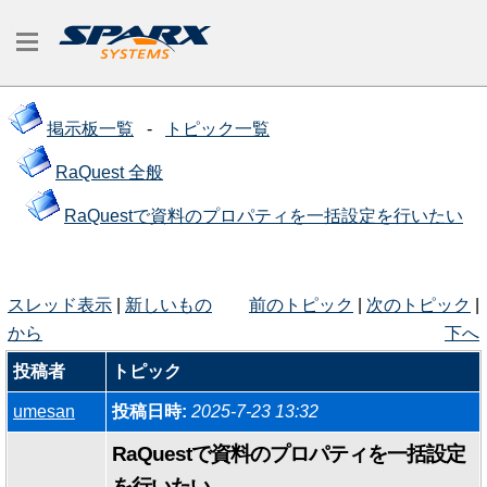
掲示板一覧
-
トピック一覧
RaQuest 全般
RaQuestで資料のプロパティを一括設定を行いたい
スレッド表示
|
新しいもの
前のトピック
|
次のトピック
|
から
下へ
投稿者
トピック
umesan
投稿日時:
2025-7-23 13:32
RaQuestで資料のプロパティを一括設定
を行いたい