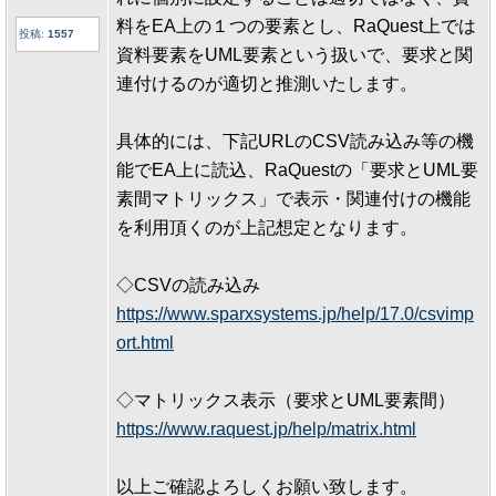
料をEA上の１つの要素とし、RaQuest上では
投稿:
1557
資料要素をUML要素という扱いで、要求と関
連付けるのが適切と推測いたします。
具体的には、下記URLのCSV読み込み等の機
能でEA上に読込、RaQuestの「要求とUML要
素間マトリックス」で表示・関連付けの機能
を利用頂くのが上記想定となります。
◇CSVの読み込み
https://www.sparxsystems.jp/help/17.0/csvimp
ort.html
◇マトリックス表示（要求とUML要素間）
https://www.raquest.jp/help/matrix.html
以上ご確認よろしくお願い致します。