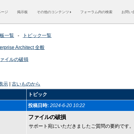
ページ
掲示板
その他のコンテンツ
フォーラム内の検索
お問い
板一覧
-
トピック一覧
erprise Architect 全般
ァイルの破損
表示
|
古いものから
トピック
投稿日時:
2024-6-20 10:22
ファイルの破損
サポート宛にいただきましたご質問の要約です。