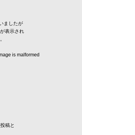
いましたが
が表示され
。
image is malformed
の投稿と