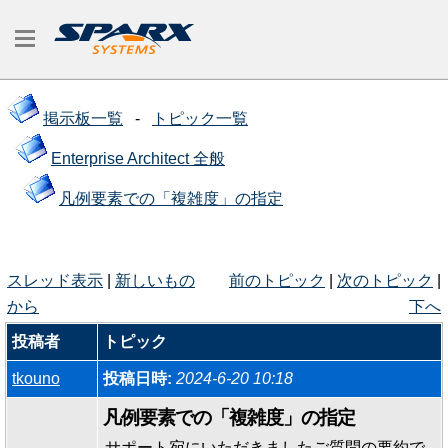
掲示板一覧
-
トピック一覧
Enterprise Architect 全般
凡例要素での「複雑度」の指定
スレッド表示
|
新しいもの
前のトピック
|
次のトピック
|
から
下へ
投稿者
トピック
tkouno
投稿日時:
2024-6-20 10:18
凡例要素での「複雑度」の指定
サポート宛にいただきましたご質問の要約で