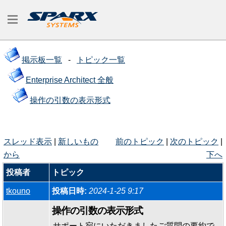
掲示板一覧
-
トピック一覧
Enterprise Architect 全般
操作の引数の表示形式
スレッド表示
|
新しいもの
前のトピック
|
次のトピック
|
から
下へ
投稿者
トピック
tkouno
投稿日時:
2024-1-25 9:17
操作の引数の表示形式
サポート宛にいただきましたご質問の要約で