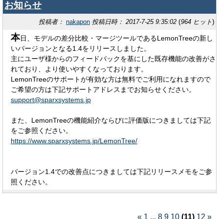
お知らせ
(
)
投稿者：
nakapon
投稿日時： 2017-7-25 9:35:02
964 ヒット
本
日、モデルの差分比較・マージツールであるLemonTreeの新し
いバージョンとなる1.4をリリースしました。
主にユーザ様からのフィードバックを基にした既存機能の改善がさ
れており、より使いやすくなっております。
LemonTreeのサポートが有効な方は無料でご利用になれますので
ご希望の方は下記サポートアドレスまでお知らせください。
support@sparxsystems.jp
また、LemonTreeの機能紹介ならびに評価版につきましては下記
をご参照ください。
https://www.sparxsystems.jp/LemonTree/
バージョン1.4での改善点につきましては下記リリースメモをご参
照ください。
«
1
...
8
9
10
(11)
12
»