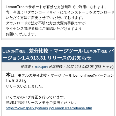
LemonTreeのサポートが有効な方は無料でご利用になれます。
尚、今回よりダウンロードサイトにてインストーラをダウンロード
いただく方法に変更させていただいております。
ダウンロード方法が不明な方は大変お手数ですが
ライセンス管理者様にご確認いただけますよう
お願いいたします。
LemonTree
差分比較・マージツール LemonTree バ
:
ージョン1.4.913.31 リリースのお知らせ
(
)
投稿者：
nakapon
投稿日時： 2017-12-8 9:02:06
688 ヒット
本
日、モデルの差分比較・マージツール LemonTreeのバージョン
1.4.913.31を
リリースいたしました。
いくつかのバグ修正を行っています。
詳細は下記リリースメモをご参照ください。
https://www.sparxsystems.jp/LemonTree/release.htm