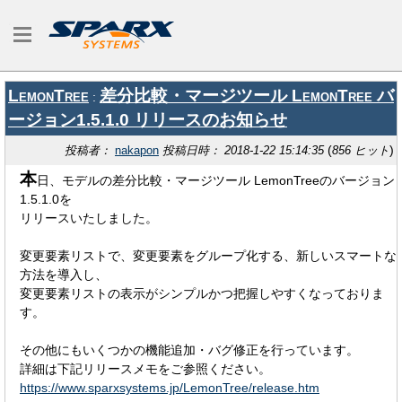
LemonTree
差分比較・マージツール LemonTree バ
:
ージョン1.5.1.0 リリースのお知らせ
(
)
投稿者：
nakapon
投稿日時： 2018-1-22 15:14:35
856 ヒット
本
日、モデルの差分比較・マージツール LemonTreeのバージョン
1.5.1.0を
リリースいたしました。
変更要素リストで、変更要素をグループ化する、新しいスマートな
方法を導入し、
変更要素リストの表示がシンプルかつ把握しやすくなっておりま
す。
その他にもいくつかの機能追加・バグ修正を行っています。
詳細は下記リリースメモをご参照ください。
https://www.sparxsystems.jp/LemonTree/release.htm